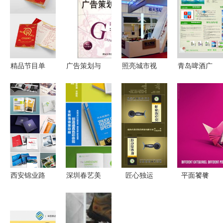
精品节目单
广告策划与
照亮城市视
青岛啤酒广
广告设计指
实务 高等
野 福州灯
告策划毕业
南 从模板
职业教育广
箱设计与广
设计展板海
下载到策划
告与艺术设
告制作的卓
报
呈现
计专业系列
越之选
教材-Cui
Xiaowen京
东正版图书
西安锦业路
深圳春艺美
匠心独运
平面饕餮
测评
旅游画册设
广告 设计
给产品穿上
布拉格国际
计 一站式
与印刷的创
高级定制感
广告节平面
广告策划与
意交响，策
——XX品
广告的创意