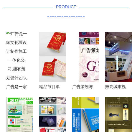
PRODUCT
----------------
广告是一家
精品节目单
广告策划与
照亮城市视
文化墙设计
广告设计指
实务 高等
野 福州灯
制作施工一
南 从模板
职业教育广
箱设计与广
体化公司,
下载到策划
告与艺术设
告制作的卓
拥有策划设
呈现
计专业系列
越之选
计团队
教材-Cui