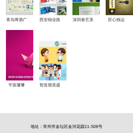
Xiaowen京
东正版图书
青岛啤酒广
西安锦业路
深圳春艺美
匠心独运
测评
告策划毕业
旅游画册设
广告 设计
给产品穿上
设计展板海
计 一站式
与印刷的创
高级定制感
报
广告策划与
意交响，策
——XX品
免费设计服
划品牌新篇
牌智能手环
务
章
包装盒与广
告方案
平面饕餮
智造视觉盛
布拉格国际
宴 专业影
广告节平面
视拍摄助力
广告的创意
工厂产品宣
策 \
传片策划
地址：常州市金坛区金河花园11-S08号