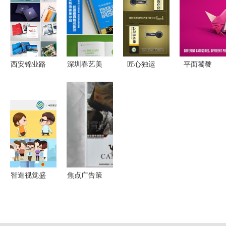
呈现
计专业系列
越之选
教材-Cui
Xiaowen京
东正版图书
西安锦业路
深圳春艺美
匠心独运
平面饕餮
测评
旅游画册设
广告 设计
给产品穿上
布拉格国际
计 一站式
与印刷的创
高级定制感
广告节平面
广告策划与
意交响，策
——XX品
广告的创意
免费设计服
划品牌新篇
牌智能手环
策 \
务
章
包装盒与广
告方案
智造视觉盛
焦点广告策
宴 专业影
划_世界工
视拍摄助力
厂网全球企
工厂产品宣
业库