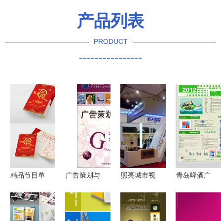
产品列表
PRODUCT
----------------
精品节目单
广告策划与
照亮城市视
青岛啤酒广
广告设计指
实务 高等
野 福州灯
告策划毕业
南 从模板
职业教育广
箱设计与广
设计展板海
下载到策划
告与艺术设
告制作的卓
报