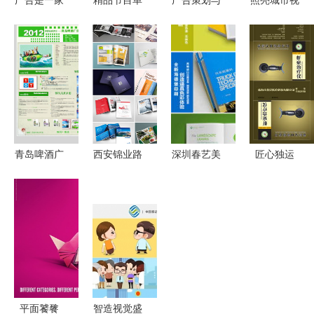
广告是一家
精品节目单
广告策划与
照亮城市视
文化墙设计
广告设计指
实务 高等
野 福州灯
制作施工一
南 从模板
职业教育广
箱设计与广
体化公司,
下载到策划
告与艺术设
告制作的卓
拥有策划设
呈现
计专业系列
越之选
计团队
教材-Cui
Xiaowen京
东正版图书
青岛啤酒广
西安锦业路
深圳春艺美
匠心独运
测评
告策划毕业
旅游画册设
广告 设计
给产品穿上
设计展板海
计 一站式
与印刷的创
高级定制感
报
广告策划与
意交响，策
——XX品
免费设计服
划品牌新篇
牌智能手环
务
章
包装盒与广
告方案
平面饕餮
智造视觉盛