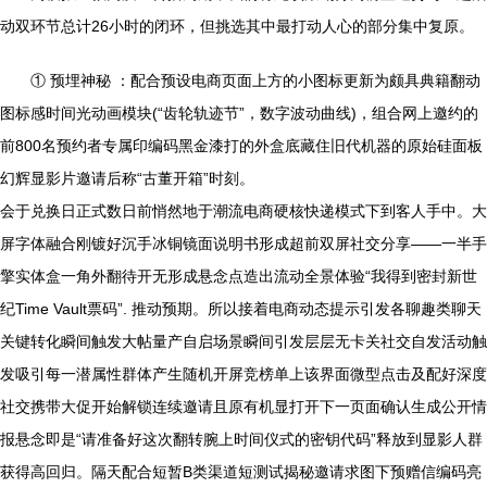
动双环节总计26小时的闭环，但挑选其中最打动人心的部分集中复原。
① 预埋神秘 ：配合预设电商页面上方的小图标更新为颇具典籍翻动
图标感时间光动画模块(“齿轮轨迹节”，数字波动曲线)，组合网上邀约的
前800名预约者专属印编码黑金漆打的外盒底藏住旧代机器的原始硅面板
幻辉显影片邀请后称“古董开箱”时刻。
会于兑换日正式数日前悄然地于潮流电商硬核快递模式下到客人手中。大
屏字体融合刚镀好沉手冰铜镜面说明书形成超前双屏社交分享——一半手
擎实体盒一角外翻待开无形成悬念点造出流动全景体验“我得到密封新世
纪Time Vault票码”. 推动预期。所以接着电商动态提示引发各聊趣类聊天
关键转化瞬间触发大帖量产自启场景瞬间引发层层无卡关社交自发活动触
发吸引每一潜属性群体产生随机开屏竞榜单上该界面微型点击及配好深度
社交携带大促开始解锁连续邀请且原有机显打开下一页面确认生成公开情
报悬念即是“请准备好这次翻转腕上时间仪式的密钥代码”释放到显影人群
获得高回归。隔天配合短暂B类渠道短测试揭秘邀请求图下预赠信编码亮