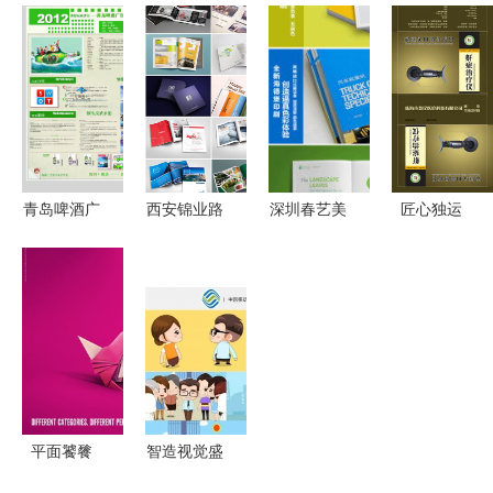
文化墙设计
广告设计指
实务 高等
野 福州灯
制作施工一
南 从模板
职业教育广
箱设计与广
体化公司,
下载到策划
告与艺术设
告制作的卓
拥有策划设
呈现
计专业系列
越之选
计团队
教材-Cui
Xiaowen京
东正版图书
青岛啤酒广
西安锦业路
深圳春艺美
匠心独运
测评
告策划毕业
旅游画册设
广告 设计
给产品穿上
设计展板海
计 一站式
与印刷的创
高级定制感
报
广告策划与
意交响，策
——XX品
免费设计服
划品牌新篇
牌智能手环
务
章
包装盒与广
告方案
平面饕餮
智造视觉盛
布拉格国际
宴 专业影